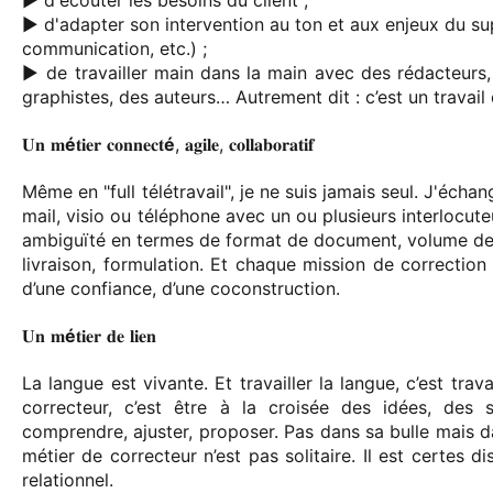
▶️ d'écouter les besoins du client ;
▶️ d'adapter son intervention au ton et aux enjeux du sup
communication, etc.) ;
▶️ de travailler main dans la main avec des rédacteurs,
graphistes, des auteurs… Autrement dit : c’est un travail 
𝐔𝐧 𝐦
é
𝐭𝐢𝐞𝐫 𝐜𝐨𝐧𝐧𝐞𝐜𝐭
é
, 𝐚𝐠𝐢𝐥𝐞, 𝐜𝐨𝐥𝐥𝐚𝐛𝐨𝐫𝐚𝐭𝐢𝐟
Même en "full télétravail", je ne suis jamais seul. J'éch
mail, visio ou téléphone avec un ou plusieurs interlocute
ambiguïté en termes de format de document, volume de t
livraison, formulation. Et chaque mission de correction 
d’une confiance, d’une coconstruction.
𝐔𝐧 𝐦
é
𝐭𝐢𝐞𝐫 𝐝𝐞 𝐥𝐢𝐞𝐧
La langue est vivante. Et travailler la langue, c’est trava
correcteur, c’est être à la croisée des idées, des s
comprendre, ajuster, proposer. Pas dans sa bulle mais da
métier de correcteur n’est pas solitaire. Il est certes 
relationnel.