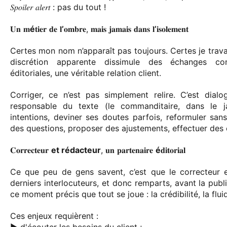
𝑆𝑝𝑜𝑖𝑙𝑒𝑟 𝑎𝑙𝑒𝑟𝑡 : pas du tout !
𝐔𝐧 𝐦
é
𝐭𝐢𝐞𝐫 𝐝𝐞 𝐥
’
𝐨𝐦𝐛𝐫𝐞, 𝐦𝐚𝐢𝐬 𝐣𝐚𝐦𝐚𝐢𝐬 𝐝𝐚𝐧𝐬 𝐥
’
𝐢𝐬𝐨𝐥𝐞𝐦𝐞𝐧𝐭
Certes mon nom n’apparaît pas toujours. Certes je travai
discrétion apparente dissimule des échanges co
éditoriales, une véritable relation client.
Corriger, ce n’est pas simplement relire. C’est dialo
responsable du texte (le commanditaire, dans le j
intentions, deviner ses doutes parfois, reformuler sans
des questions, proposer des ajustements, effectuer des
𝐂𝐨𝐫𝐫𝐞𝐜𝐭𝐞𝐮𝐫
et rédacteur
, 𝐮𝐧 𝐩𝐚𝐫𝐭𝐞𝐧𝐚𝐢𝐫𝐞
é
𝐝𝐢𝐭𝐨𝐫𝐢𝐚𝐥
Ce que peu de gens savent, c’est que le correcteur e
derniers interlocuteurs, et donc remparts, avant la publi
ce moment précis que tout se joue : la crédibilité, la fluidit
Ces enjeux requièrent :