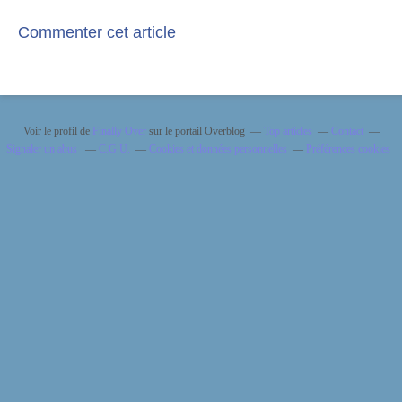
Commenter cet article
Voir le profil de
Finally Over
sur le portail Overblog
Top articles
Contact
Signaler un abus
C.G.U.
Cookies et données personnelles
Préférences cookies