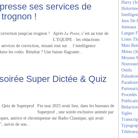
Harry (J
 presse ses services de
Holorime
 trognon !
Intelligen
Jeux De 
Jumeaux
Langue F
Après 𝐿𝑒 𝑃𝑜𝑖𝑛𝑡, c’est au tour de
Listes T
L'EQUIPE : les rédactions
Mots Rem
s services de correction, misant tout sur… l’intelligence
Motus (J
uire les coûts. Résultat ? Une baisse flagrante...
Moyens 
Nouveau
Outils
 soirée Super Dictée & Quiz
Palindro
Paradoxe
Partenari
Procédés
Publicati
Fin mai 2025 avait lieu, dans les bureaux de
Rédactio
Superprof , une soirée exclusive animée par
Sigles
iques, autrice et chroniqueuse sur Radio Classique, qui avait
Transcrip
, suivie de son...
Typograp
Télétrava