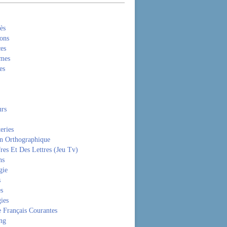
ès
ons
es
mes
es
rs
eries
on Orthographique
res Et Des Lettres (Jeu Tv)
ns
gie
s
es
ies
 Français Courantes
ng