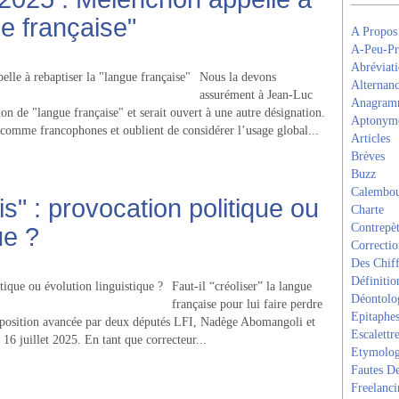
ue française"
A Propos
A-Peu-Pr
Abréviati
Nous la devons
Alternanc
assurément à Jean‑Luc
Anagram
on de "langue française" et serait ouvert à une autre désignation.
Aptonym
s comme francophones et oublient de considérer l’usage global...
Articles
Brèves
Buzz
Calembou
is" : provocation politique ou
Charte
Contrepèt
ue ?
Correcti
Des Chiff
Définitio
Faut-il “créoliser” la langue
Déontolo
française pour lui faire perdre
Epitaphe
proposition avancée par deux députés LFI, Nadège Abomangoli et
Escalettr
16 juillet 2025. En tant que correcteur...
Etymolog
Fautes De
Freelanci