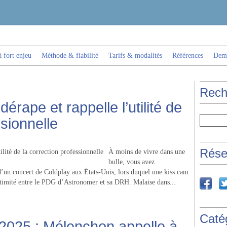
 fort enjeu
Méthode & fiabilité
Tarifs & modalités
Références
Dema
Rech
érape et rappelle l’utilité de
ssionnelle
Rése
À moins de vivre dans une
bulle, vous avez
d’un concert de Coldplay aux États-Unis, lors duquel une kiss cam
ntimité entre le PDG d’Astronomer et sa DRH. Malaise dans...
Caté
 2025 : Mélenchon appelle à