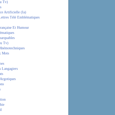
eu Tv)
s
ce Artificielle (Ia)
Lettres Télé Emblématiques
rançaise Et Humour
hématiques
arquables
eu Tv)
Mnémotechniques
x Mots
mes
s Langagiers
ats
 Argotiques
ons
n
tion
hie
il