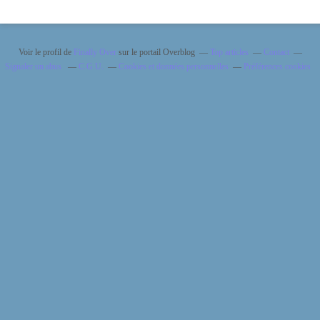
Voir le profil de
Finally Over
sur le portail Overblog
Top articles
Contact
Signaler un abus
C.G.U.
Cookies et données personnelles
Préférences cookies