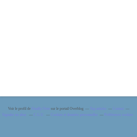
Voir le profil de
Finally Over
sur le portail Overblog
Top articles
Contact
Signaler un abus
C.G.U.
Cookies et données personnelles
Préférences cookies