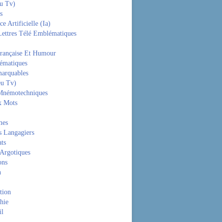
eu Tv)
s
ce Artificielle (Ia)
Lettres Télé Emblématiques
rançaise Et Humour
hématiques
arquables
eu Tv)
Mnémotechniques
x Mots
mes
s Langagiers
ats
 Argotiques
ons
n
tion
hie
il