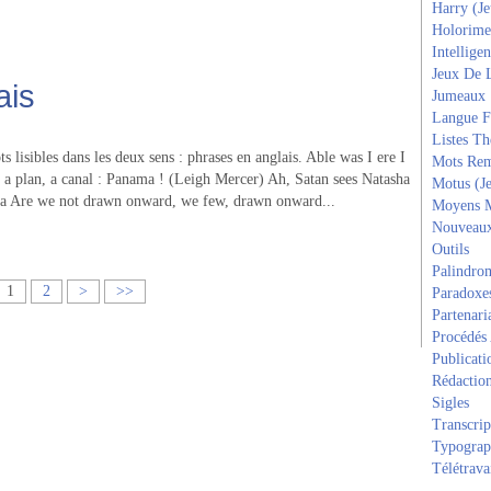
Harry (J
Holorime
Intelligen
Jeux De 
ais
Jumeaux
Langue F
Listes T
 lisibles dans les deux sens : phrases en anglais. Able was I ere I
Mots Rem
a plan, a canal : Panama ! (Leigh Mercer) Ah, Satan sees Natasha
Motus (J
na Are we not drawn onward, we few, drawn onward...
Moyens 
Nouveau
Outils
Palindro
1
2
>
>>
Paradoxe
Partenari
Procédés
Publicati
Rédactio
Sigles
Transcrip
Typograp
Télétrava