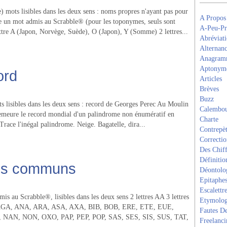
) mots lisibles dans les deux sens : noms propres n'ayant pas pour
A Propos
un mot admis au Scrabble® (pour les toponymes, seuls sont
A-Peu-Pr
ettre A (Japon, Norvège, Suède), O (Japon), Y (Somme) 2 lettres...
Abréviati
Alternanc
Anagram
Aptonym
ord
Articles
Brèves
Buzz
s lisibles dans les deux sens : record de Georges Perec Au Moulin
Calembou
meure le record mondial d'un palindrome non énumératif en
Charte
 Trace l'inégal palindrome. Neige. Bagatelle, dira...
Contrepèt
Correcti
Des Chiff
Définitio
ms communs
Déontolo
Epitaphe
Escalettr
is au Scrabble®, lisibles dans les deux sens 2 lettres AA 3 lettres
Etymolog
GA, ANA, ARA, ASA, AXA, BIB, BOB, ERE, ETE, EUE,
Fautes De
NAN, NON, OXO, PAP, PEP, POP, SAS, SES, SIS, SUS, TAT,
Freelanci