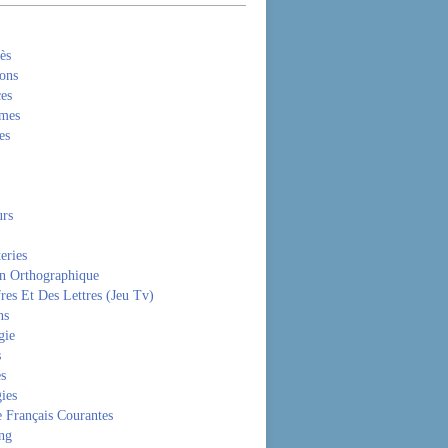
ès
ons
es
mes
es
rs
eries
on Orthographique
res Et Des Lettres (Jeu Tv)
ns
gie
s
es
ies
 Français Courantes
ng