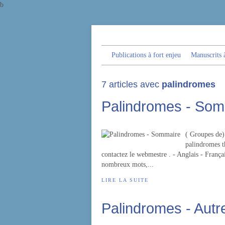
b
Publications à fort enjeu
Manuscrits à
7 articles avec
palindromes
Palindromes - Som
( Groupes de) 
palindromes t
contactez le webmestre . - Anglais - Fran
nombreux mots,...
LIRE LA SUITE
Palindromes - Aut