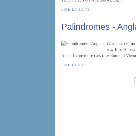
TET, TOT, TUT 4 lettres ALLA,...
LIRE LA SUITE
Palindromes - Angl
(Groupes de) mots
saw Elba A man, 
Anne, I vote more cars race Rome to Vien
LIRE LA SUITE