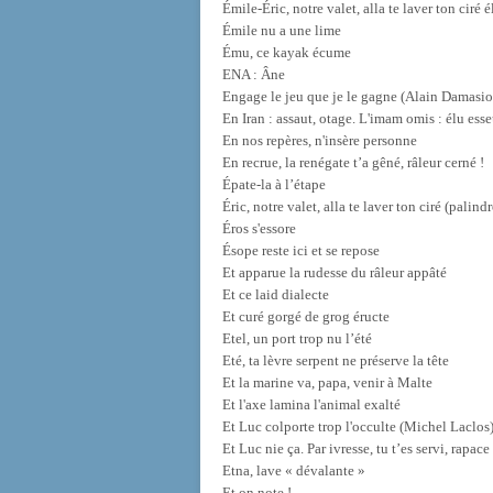
Émile-Éric, notre valet, alla te laver ton ciré
Émile nu a une lime
Ému, ce kayak écume
ENA : Âne
Engage le jeu que je le gagne (Alain Damasio
En Iran : assaut, otage. L'imam omis : élu esse
En nos repères, n'insère personne
En recrue, la renégate t’a gêné, râleur cerné !
Épate-la à l’étape
Éric, notre valet, alla te laver ton ciré (pali
Éros s'essore
Ésope reste ici et se repose
Et apparue la rudesse du râleur appâté
Et ce laid dialecte
Et curé gorgé de grog éructe
Etel, un port trop nu l’été
Eté, ta lèvre serpent ne préserve la tête
Et la marine va, papa, venir à Malte
Et l'axe lamina l'animal exalté
Et Luc colporte trop l'occulte (Michel Laclos
Et Luc nie ça. Par ivresse, tu t’es servi, rapace
Etna, lave « dévalante »
Et on note !