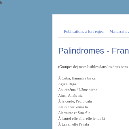
b
Publications à fort enjeu
Manuscrits à
Palindromes - Fran
(Groupes de) mots lisibles dans les deux sens 
À Cuba, Hannah a bu ça
Agir à Riga
Ah, cinéma ! L'âme nicha
Ainsi, Anaïs nia
À la corde, Pedro cala
Alain a vu Vania là
Alarmiste et Sim râla
À l'autel elle alla, elle le tua là
À Laval, elle l'avala