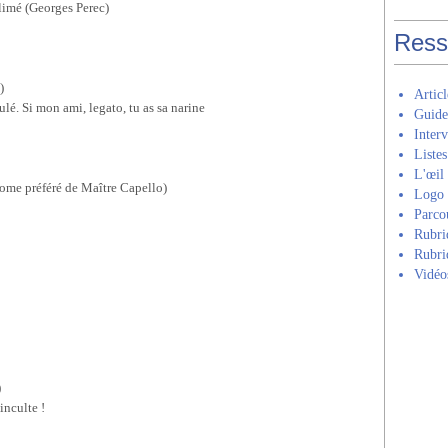
 élimé (Georges Perec)
Ress
)
Artic
ulé. Si mon ami, legato, tu as sa narine
Guide 𝑪𝒐
Inter
Listes
L'œil
ndrome préféré de Maître Capello)
Logo 
Parcour
Rubri
Rubriq
Vidéo
)
 inculte !