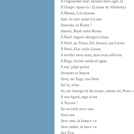
A l'ergonome rusé, mesure mon ogre, là
À l'étape, épate-la ! (Louise de Vilmorin)
À Miami, Lili m'aima
Ami, la tiare serait à Lima
Amorale, la Roma ?
Amorti, Bush subit Roma
À Noël, Argine dénigra Léona
À Noël, au Texas, Ed, désaxé, tua Léona
À Noël, Eloi viole Léona
À révéler mon nom, mon nom relèvera
À Riga, l'acide médical agira
À rire, pépé périra
Aromate et Amora
Aron, au Togo, tua Nora
Art lu, ultra
As, arc émergé né du ressac, artiste tel, Perec,
À son égard, rage n'osa
À Toyota !
Au second, noce sua
Auto tua
Avec ami, la limace va
Avec rafale, la farce va
Ave Éva