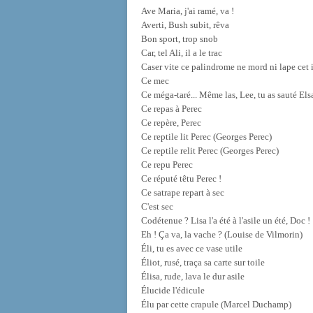
Ave Maria, j'ai ramé, va !
Averti, Bush subit, rêva
Bon sport, trop snob
Car, tel Ali, il a le trac
Caser vite ce palindrome ne mord ni lape cet 
Ce mec
Ce méga-taré... Même las, Lee, tu as sauté Els
Ce repas à Perec
Ce repère, Perec
Ce reptile lit Perec
(Georges Perec)
Ce reptile relit Perec
(Georges Perec)
Ce repu Perec
Ce réputé têtu Perec !
Ce satrape repart à sec
C'est sec
Codétenue ? Lisa l'a été à l'asile un été, Doc !
Eh ! Ça va, la vache ? (Louise de Vilmorin)
Éli, tu es avec ce vase utile
Éliot, rusé, traça sa carte sur toile
Élisa, rude, lava le dur asile
Élucide l'édicule
Élu par cette crapule (Marcel Duchamp)