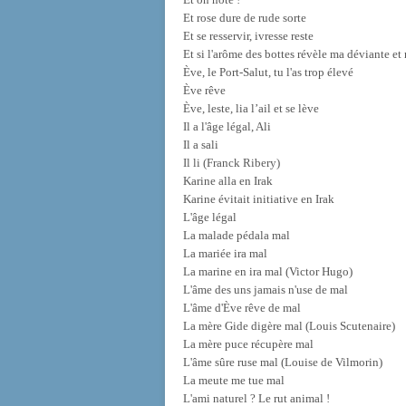
Et rose dure de rude sorte
Et se resservir, ivresse reste
Et si l'arôme des bottes révèle ma déviante et 
Ève, le Port-Salut, tu l'as trop élevé
Ève rêve
Ève, leste, lia l’ail et se lève
Il a l'âge légal, Ali
Il a sali
Il li (Franck Ribery)
Karine alla en Irak
Karine évitait initiative en Irak
L'âge légal
La malade pédala mal
La mariée ira mal
La marine en ira mal (Victor Hugo)
L'âme des uns jamais n'use de mal
L'âme d'Ève rêve de mal
La mère Gide digère mal (Louis Scutenaire)
La mère puce récupère mal
L'âme sûre ruse mal (Louise de Vilmorin)
La meute me tue mal
L'ami naturel ? Le rut animal !