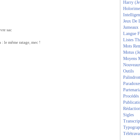
Harry (J
Holorime
Intelligen
Jeux De 
Jumeaux
ivre sac
Langue F
Listes T
a : le même ratage, mec !
Mots Rem
Motus (J
Moyens 
Nouveau
Outils
Palindro
Paradoxe
Partenari
Procédés
Publicati
Rédactio
Sigles
Transcrip
Typograp
Télétrava