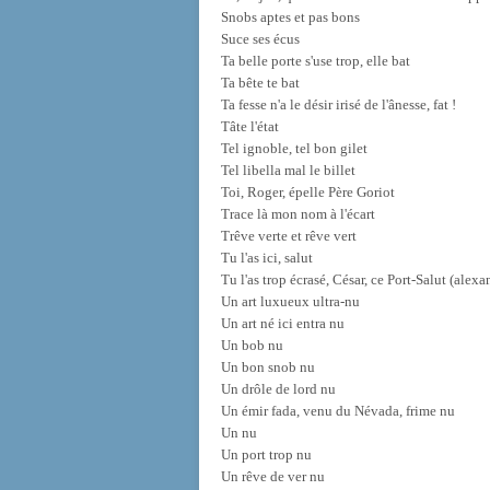
Snobs aptes et pas bons
Suce ses écus
Ta belle porte s'use trop, elle bat
Ta bête te bat
Ta fesse n'a le désir irisé de l'ânesse, fat !
Tâte l'état
Tel ignoble, tel bon gilet
Tel libella mal le billet
Toi, Roger, épelle Père Goriot
Trace là mon nom à l'écart
Trêve verte et rêve vert
Tu l'as ici, salut
Tu l'as trop écrasé, César, ce Port-Salut (alex
Un art luxueux ultra-nu
Un art né ici entra nu
Un bob nu
Un bon snob nu
Un drôle de lord nu
Un émir fada, venu du Névada, frime nu
Un nu
Un port trop nu
Un rêve de ver nu