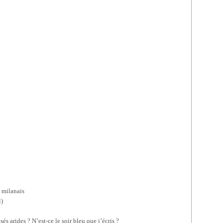
e milanais
l)
sés arides ? N’est-ce le soir bleu que j’écris ?