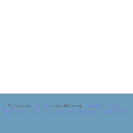
Voir le profil de
Finally Over
sur le portail Overblog
Top articles
Contact
Signaler un abus
C.G.U.
Cookies et données personnelles
Préférences cookies