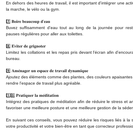
En dehors des heures de travail, il est important d'intégrer une ac
la marche, le vélo ou la gym.
7️⃣ 𝐁𝐨𝐢𝐫𝐞 𝐛𝐞𝐚𝐮𝐜𝐨𝐮𝐩 𝐝'𝐞𝐚𝐮
Buvez suffisamment d'eau tout au long de la journée pour rest
pauses régulières pour aller aux toilettes.
8️⃣ 𝐄́𝐯𝐢𝐭𝐞𝐫 𝐝𝐞 𝐠𝐫𝐢𝐠𝐧𝐨𝐭𝐞𝐫
Limitez les collations et les repas pris devant l'écran afin d'enco
bureau.
9️⃣ 𝐀𝐦𝐞́𝐧𝐚𝐠𝐞𝐫 𝐮𝐧 𝐞𝐬𝐩𝐚𝐜𝐞 𝐝𝐞 𝐭𝐫𝐚𝐯𝐚𝐢𝐥 𝐝𝐲𝐧𝐚𝐦𝐢𝐪𝐮𝐞
Ajoutez des éléments comme des plantes, des couleurs apaisantes e
rendre l'espace de travail plus agréable.
1️⃣0️⃣ 𝐏𝐫𝐚𝐭𝐢𝐪𝐮𝐞𝐫 𝐥𝐚 𝐦𝐞́𝐝𝐢𝐭𝐚𝐭𝐢𝐨𝐧
Intégrez des pratiques de méditation afin de réduire le stress et a
favoriser une meilleure posture et une meilleure gestion de la séden
En suivant ces conseils, vous pouvez réduire les risques liés à la
votre productivité et votre bien-être en tant que correcteur professi