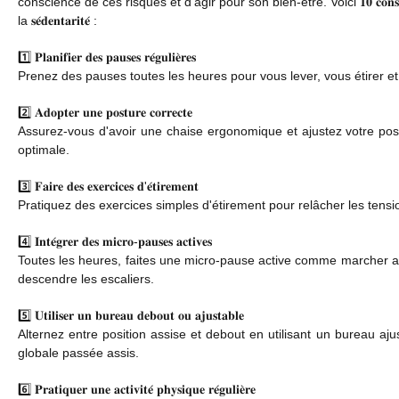
conscience de ces risques et d'agir pour son bien-être. Voici 𝟏𝟎 𝐜𝐨𝐧𝐬
la 𝐬𝐞́𝐝𝐞𝐧𝐭𝐚𝐫𝐢𝐭𝐞́ :
1️⃣ 𝐏𝐥𝐚𝐧𝐢𝐟𝐢𝐞𝐫 𝐝𝐞𝐬 𝐩𝐚𝐮𝐬𝐞𝐬 𝐫𝐞́𝐠𝐮𝐥𝐢𝐞̀𝐫𝐞𝐬
Prenez des pauses toutes les heures pour vous lever, vous étirer e
2️⃣ 𝐀𝐝𝐨𝐩𝐭𝐞𝐫 𝐮𝐧𝐞 𝐩𝐨𝐬𝐭𝐮𝐫𝐞 𝐜𝐨𝐫𝐫𝐞𝐜𝐭𝐞
Assurez-vous d'avoir une chaise ergonomique et ajustez votre pos
optimale.
3️⃣ 𝐅𝐚𝐢𝐫𝐞 𝐝𝐞𝐬 𝐞𝐱𝐞𝐫𝐜𝐢𝐜𝐞𝐬 𝐝'𝐞́𝐭𝐢𝐫𝐞𝐦𝐞𝐧𝐭
Pratiquez des exercices simples d'étirement pour relâcher les tensi
4️⃣ 𝐈𝐧𝐭𝐞́𝐠𝐫𝐞𝐫 𝐝𝐞𝐬 𝐦𝐢𝐜𝐫𝐨-𝐩𝐚𝐮𝐬𝐞𝐬 𝐚𝐜𝐭𝐢𝐯𝐞𝐬
Toutes les heures, faites une micro-pause active comme marcher a
descendre les escaliers.
5️⃣ 𝐔𝐭𝐢𝐥𝐢𝐬𝐞𝐫 𝐮𝐧 𝐛𝐮𝐫𝐞𝐚𝐮 𝐝𝐞𝐛𝐨𝐮𝐭 𝐨𝐮 𝐚𝐣𝐮𝐬𝐭𝐚𝐛𝐥𝐞
Alternez entre position assise et debout en utilisant un bureau aju
globale passée assis.
6️⃣ 𝐏𝐫𝐚𝐭𝐢𝐪𝐮𝐞𝐫 𝐮𝐧𝐞 𝐚𝐜𝐭𝐢𝐯𝐢𝐭𝐞́ 𝐩𝐡𝐲𝐬𝐢𝐪𝐮𝐞 𝐫𝐞́𝐠𝐮𝐥𝐢𝐞̀𝐫𝐞