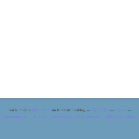
Voir le profil de
Finally Over
sur le portail Overblog
Top articles
Contact
Signaler un abus
C.G.U.
Cookies et données personnelles
Préférences cookies