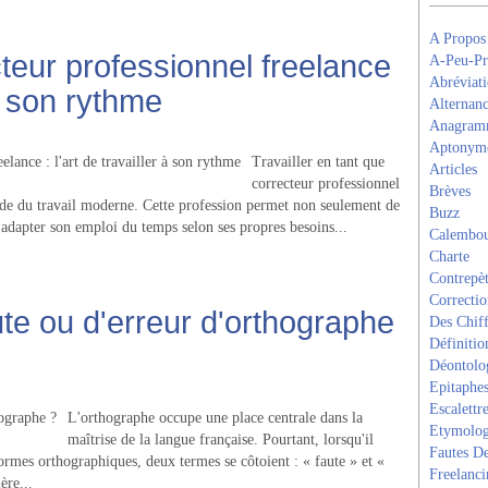
A Propos
cteur professionnel freelance
A-Peu-Pr
Abréviati
 à son rythme
Alternanc
Anagram
Aptonym
Travailler en tant que
Articles
correcteur professionnel
Brèves
onde du travail moderne. Cette profession permet non seulement de
Buzz
 d'adapter son emploi du temps selon ses propres besoins...
Calembou
Charte
Contrepèt
Correcti
aute ou d'erreur d'orthographe
Des Chiff
Définitio
Déontolo
Epitaphe
Escalettr
L'orthographe occupe une place centrale dans la
Etymolog
maîtrise de la langue française. Pourtant, lorsqu'il
Fautes De
normes orthographiques, deux termes se côtoient : « faute » et «
Freelanci
ère...