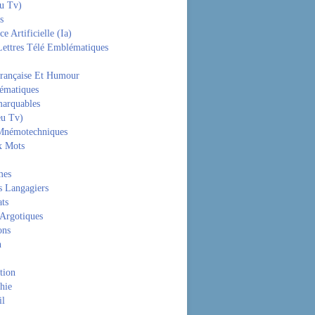
eu Tv)
s
ce Artificielle (Ia)
Lettres Télé Emblématiques
rançaise Et Humour
hématiques
arquables
eu Tv)
Mnémotechniques
x Mots
mes
s Langagiers
ats
 Argotiques
ons
n
tion
hie
il