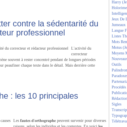
Harry (J
Holorime
Intelligen
Jeux De 
tter contre la sédentarité du
Jumeaux
teur professionnel
Langue F
Listes T
Mots Rem
Motus (J
L'activité du
Moyens 
correcteur
Nouveau
amène souvent à rester concentré pendant de longues périodes
Outils
ur peaufiner chaque texte dans le détail. Mais derrière cette
Palindro
Paradoxe
Partenari
Procédés
Publicati
e : les 10 principales
Rédactio
Sigles
Transcrip
Typograp
Les 𝐟𝐚𝐮𝐭𝐞𝐬 𝐝'𝐨𝐫𝐭𝐡𝐨𝐠𝐫𝐚𝐩𝐡𝐞 peuvent survenir pour diverses
Télétrava
raisons, selon les individus et les contextes. En voici 𝐥𝐞𝐬