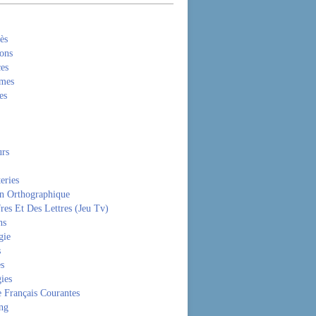
ès
ons
es
mes
es
rs
eries
on Orthographique
res Et Des Lettres (Jeu Tv)
ns
gie
s
es
ies
 Français Courantes
ng