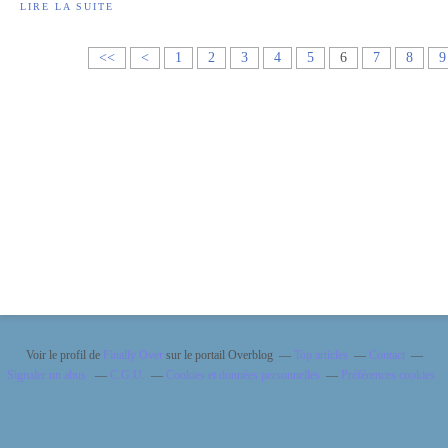
LIRE LA SUITE
<<
<
1
2
3
4
5
6
7
8
9
Voir le profil de
Finally Over
sur le portail Overblog
Top articles
Contact
Signaler un abus
C.G.U.
Cookies et données personnelles
Préférences cookies