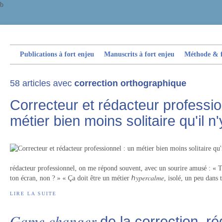
b
Publications à fort enjeu
Manuscrits à fort enjeu
Méthode & fi
58 articles avec
correction orthographique
Correcteur et rédacteur professio
métier bien moins solitaire qu'il n'
rédacteur professionnel, on me répond souvent, avec un sourire amusé : « T
ton écran, non ? » « Ça doit être un métier ℎ𝑦𝑝𝑒𝑟𝑐𝑎𝑙𝑚𝑒, isolé, un peu dans ta bull
LIRE LA SUITE
𝐺𝑎𝑚𝑒 𝑐ℎ𝑎𝑛𝑔𝑒𝑟 de la correction, 