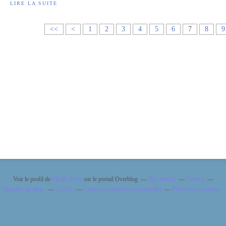
LIRE LA SUITE
<<
<
1
2
3
4
5
6
7
8
9
Voir le profil de
Finally Over
sur le portail Overblog
Top articles
Contact
Signaler un abus
C.G.U.
Cookies et données personnelles
Préférences cookies