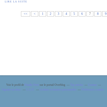
LIRE LA SUITE
<<
<
1
2
3
4
5
6
7
8
9
Voir le profil de
Finally Over
sur le portail Overblog
Top articles
Contact
Signaler un abus
C.G.U.
Cookies et données personnelles
Préférences cookies