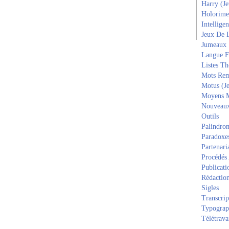
Harry (J
Holorime
Intelligen
Jeux De 
Jumeaux
Langue F
Listes T
Mots Rem
Motus (J
Moyens 
Nouveau
Outils
Palindro
Paradoxe
Partenari
Procédés
Publicati
Rédactio
Sigles
Transcrip
Typograp
Télétrava