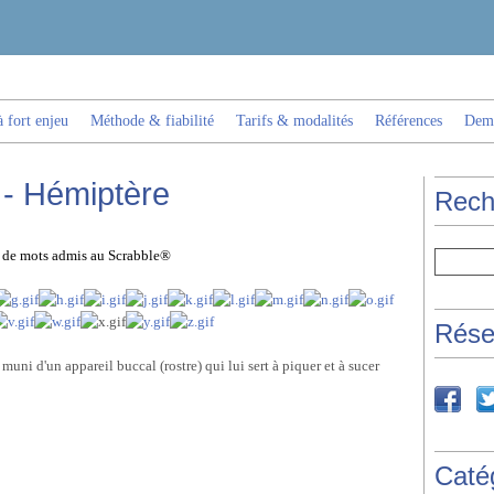
 fort enjeu
Méthode & fiabilité
Tarifs & modalités
Références
Dema
 - Hémiptère
Rech
es de mots admis au Scrabble®
Rése
muni d'un appareil buccal (rostre) qui lui sert à piquer et à sucer
Caté