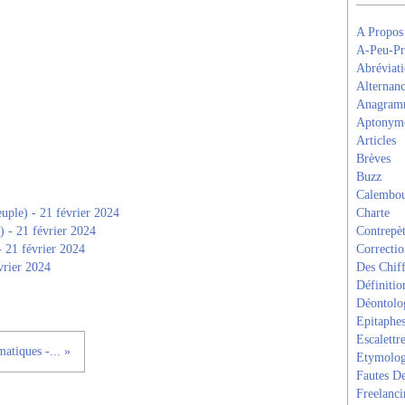
A Propos
A-Peu-Pr
Abréviati
Alternanc
Anagram
Aptonym
Articles
Brèves
Buzz
Calembou
uple) - 21 février 2024
Charte
) - 21 février 2024
Contrepèt
- 21 février 2024
Correcti
vrier 2024
Des Chiff
Définitio
Déontolo
Epitaphe
Escalettr
matiques -... »
Etymolog
Fautes De
Freelanci