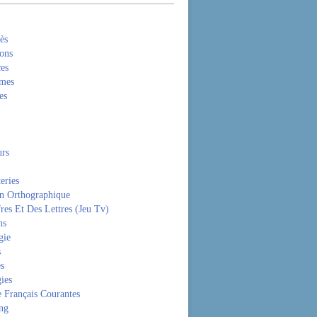
ès
ons
es
mes
es
rs
eries
on Orthographique
res Et Des Lettres (Jeu Tv)
ns
gie
s
es
ies
 Français Courantes
ng