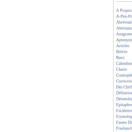
A Propos
A-Peu-Pr
Abréviati
Alternanc
Anagram
Aptonym
Articles
Brèves
Buzz
Calembou
Charte
Contrepèt
Correcti
Des Chiff
Définitio
Déontolo
Epitaphe
Escalettr
Etymolog
Fautes De
Freelanci