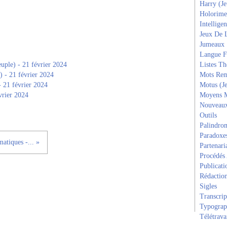
Harry (J
Holorime
Intelligen
Jeux De 
Jumeaux
Langue F
uple) - 21 février 2024
Listes T
) - 21 février 2024
Mots Rem
- 21 février 2024
Motus (J
vrier 2024
Moyens 
Nouveau
Outils
Palindro
Paradoxe
matiques -... »
Partenari
Procédés
Publicati
Rédactio
Sigles
Transcrip
Typograp
Télétrava