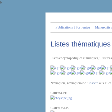
b
Publications à fort enjeu
Manuscrits à
Listes thématiques
Listes encyclopédiques et ludiques, illustré
Névroptère, névroptéroïde :
insecte
aux ailes
CHRYSOPE
CORYDALIS