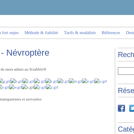
 fort enjeu
Méthode & fiabilité
Tarifs & modalités
Références
Dema
 - Névroptère
Rech
es de mots admis au Scrabble®
Rése
 transparentes et nervurées
Caté