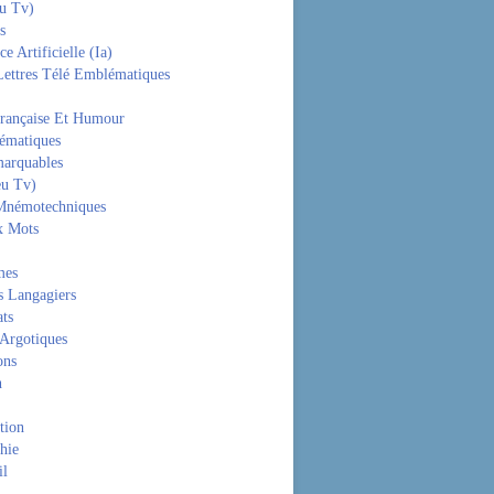
eu Tv)
s
ce Artificielle (Ia)
Lettres Télé Emblématiques
rançaise Et Humour
hématiques
arquables
eu Tv)
Mnémotechniques
x Mots
mes
s Langagiers
ats
 Argotiques
ons
n
tion
hie
il