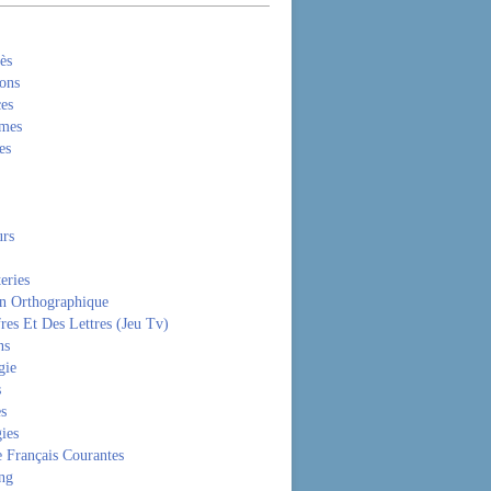
ès
ons
es
mes
es
rs
eries
on Orthographique
res Et Des Lettres (Jeu Tv)
ns
gie
s
es
ies
 Français Courantes
ng