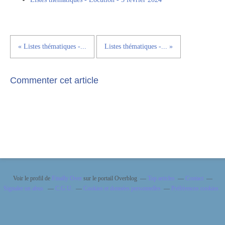
« Listes thématiques -...
Listes thématiques -... »
Commenter cet article
Voir le profil de
Finally Over
sur le portail Overblog
Top articles
Contact
Signaler un abus
C.G.U.
Cookies et données personnelles
Préférences cookies