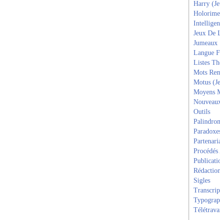
Harry (J
Holorime
Intelligen
Jeux De 
Jumeaux
Langue F
Listes T
Mots Rem
Motus (J
Moyens 
Nouveau
Outils
Palindro
Paradoxe
Partenari
Procédés
Publicati
Rédactio
Sigles
Transcrip
Typograp
Télétrava