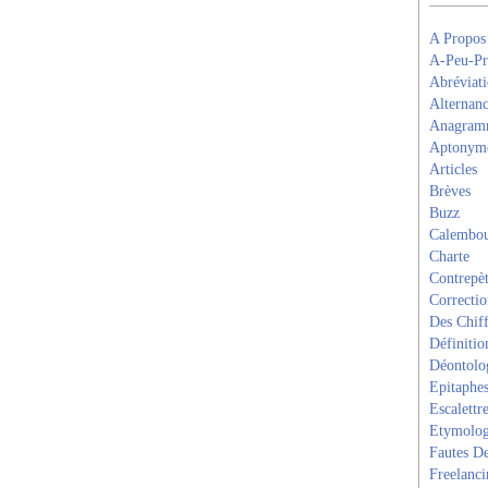
A Propos
A-Peu-Pr
Abréviati
Alternanc
Anagram
Aptonym
Articles
Brèves
Buzz
Calembou
Charte
Contrepèt
Correcti
Des Chiff
Définitio
Déontolo
Epitaphe
Escalettr
Etymolog
Fautes De
Freelanci