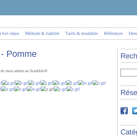
 fort enjeu
Méthode & fiabilité
Tarifs & modalités
Références
Dema
s - Pomme
Rech
es de mots admis au Scrabble®
Rése
Caté