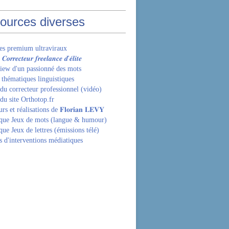
ources diverses
les premium ultraviraux
𝒓𝒓𝒆𝒄𝒕𝒆𝒖𝒓 𝒇𝒓𝒆𝒆𝒍𝒂𝒏𝒄𝒆 𝒅'𝒆́𝒍𝒊𝒕𝒆
view d'un passionné des mots
 thématiques linguistiques
 du correcteur professionnel (vidéo)
du site Orthotop.fr
s et réalisations de 𝐅𝐥𝐨𝐫𝐢𝐚𝐧 𝐋𝐄𝐕𝐘
que Jeux de mots (langue & humour)
ue Jeux de lettres (émissions télé)
s d'interventions médiatiques