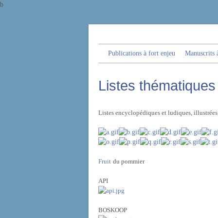
b
Publications à fort enjeu
Manuscrits à
Listes thématique
Listes encyclopédiques et ludiques, illustré
Fruit
du pommier
API
BOSKOOP