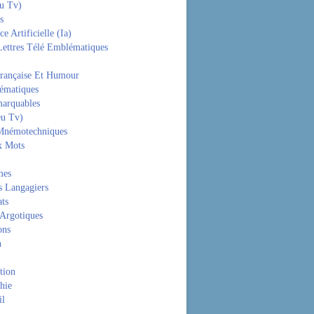
eu Tv)
s
ce Artificielle (Ia)
Lettres Télé Emblématiques
rançaise Et Humour
hématiques
arquables
eu Tv)
Mnémotechniques
x Mots
mes
s Langagiers
ats
 Argotiques
ons
n
tion
hie
il