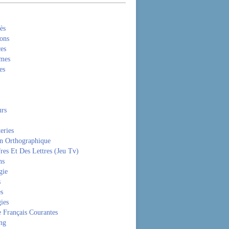
ès
ons
es
mes
es
rs
eries
on Orthographique
res Et Des Lettres (Jeu Tv)
ns
gie
s
es
ies
 Français Courantes
ng