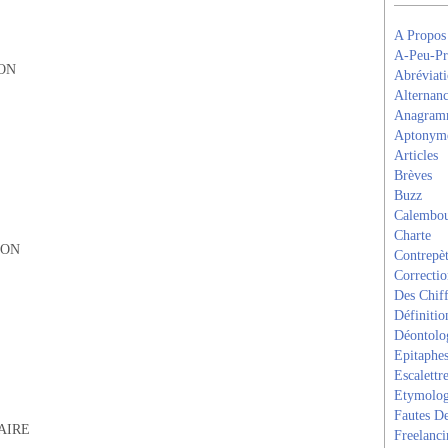
A Propos
A-Peu-Pr
ON
Abréviati
Alternanc
Anagram
Aptonym
Articles
Brèves
Buzz
Calembou
Charte
ION
Contrepèt
Correcti
Des Chiff
Définitio
Déontolo
Epitaphe
Escalettr
Etymolog
Fautes De
AIRE
Freelanci