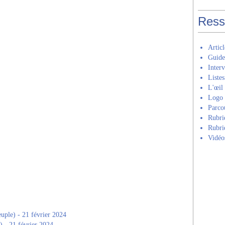
Ress
Artic
Guide 𝑪𝒐
Inter
Listes
L'œil
Logo 
Parcour
Rubri
Rubriq
Vidéo
uple) - 21 février 2024
) - 21 février 2024