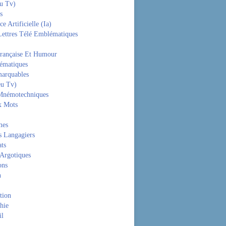
eu Tv)
s
ce Artificielle (Ia)
Lettres Télé Emblématiques
rançaise Et Humour
hématiques
arquables
eu Tv)
Mnémotechniques
x Mots
mes
s Langagiers
ats
 Argotiques
ons
n
tion
hie
il