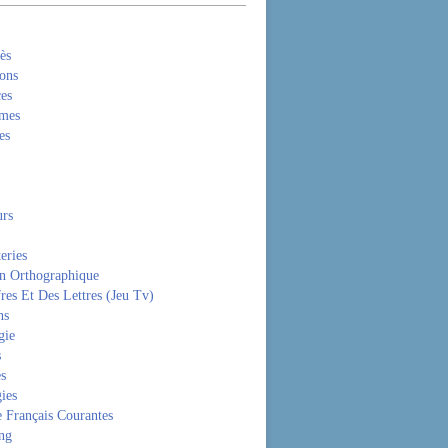
ès
ons
es
mes
es
rs
eries
on Orthographique
res Et Des Lettres (Jeu Tv)
ns
gie
s
es
ies
 Français Courantes
ng