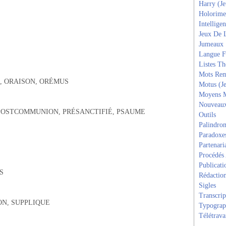
Harry (J
Holorime
Intelligen
Jeux De 
Jumeaux
Langue F
Listes T
Mots Rem
E, ORAISON, ORÉMUS
Motus (J
Moyens 
Nouveau
 POSTCOMMUNION, PRÉSANCTIFIÉ, PSAUME
Outils
Palindro
Paradoxe
Partenari
Procédés
Publicati
S
Rédactio
Sigles
Transcrip
ON, SUPPLIQUE
Typograp
Télétrava