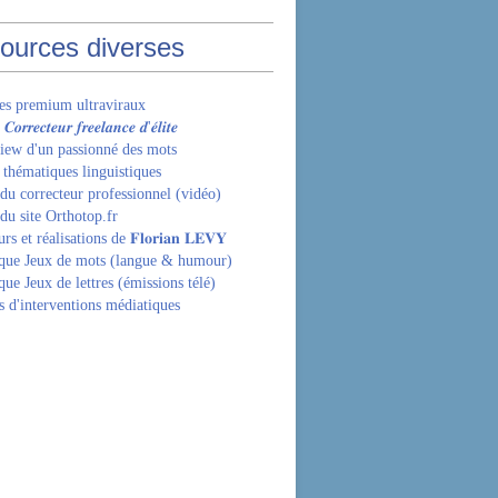
ources diverses
les premium ultraviraux
𝒓𝒓𝒆𝒄𝒕𝒆𝒖𝒓 𝒇𝒓𝒆𝒆𝒍𝒂𝒏𝒄𝒆 𝒅'𝒆́𝒍𝒊𝒕𝒆
view d'un passionné des mots
 thématiques linguistiques
 du correcteur professionnel (vidéo)
du site Orthotop.fr
s et réalisations de 𝐅𝐥𝐨𝐫𝐢𝐚𝐧 𝐋𝐄𝐕𝐘
que Jeux de mots (langue & humour)
ue Jeux de lettres (émissions télé)
s d'interventions médiatiques