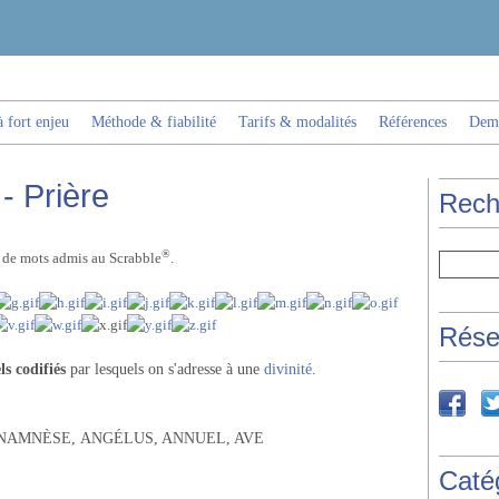
 fort enjeu
Méthode & fiabilité
Tarifs & modalités
Références
Dema
- Prière
Rech
®
s de mots admis au Scrabble
.
Rése
ls codifiés
par lesquels on s'adresse à une
divinité
.
NAMNÈSE,
ANGÉLUS, ANNUEL, AVE
Caté