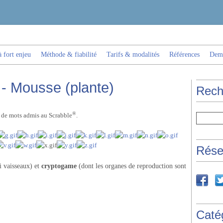
 fort enjeu
Méthode & fiabilité
Tarifs & modalités
Références
Dema
 - Mousse (plante)
Rech
®
s de mots admis au Scrabble
.
Rése
ni vaisseaux) et
cryptogame
(dont les organes de reproduction sont
Caté