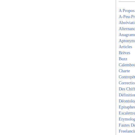
A Propos
A-Peu-Pr
Abréviati
Alternanc
Anagram
Aptonym
Articles
Brèves
Buzz
Calembou
Charte
Contrepèt
Correcti
Des Chiff
Définitio
Déontolo
Epitaphe
Escalettr
Etymolog
Fautes De
Freelanci