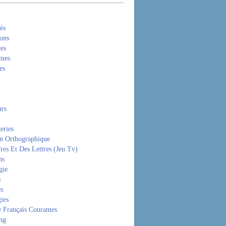
ès
ons
es
mes
es
rs
eries
on Orthographique
res Et Des Lettres (Jeu Tv)
ns
gie
s
es
ies
 Français Courantes
ng