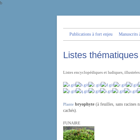
b
Publications à fort enjeu
Manuscrits à
Listes thématiques
Listes encyclopédiques et ludiques, illustrée
Plante
bryophyte
(à feuilles, sans racines 
cachés).
FUNAIRE