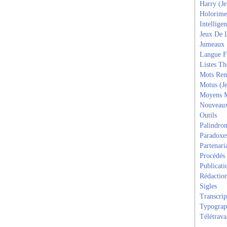
Harry (J
Holorime
Intelligen
Jeux De 
Jumeaux
Langue F
Listes T
Mots Rem
Motus (J
Moyens 
Nouveau
Outils
Palindro
Paradoxe
Partenari
Procédés
Publicati
Rédactio
Sigles
Transcrip
Typograp
Télétrava