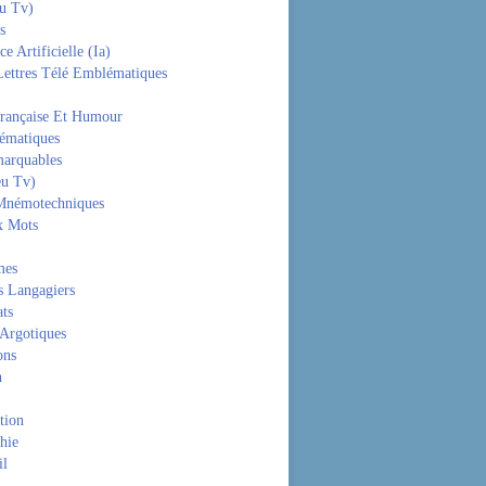
eu Tv)
s
ce Artificielle (Ia)
Lettres Télé Emblématiques
rançaise Et Humour
hématiques
arquables
eu Tv)
Mnémotechniques
x Mots
mes
s Langagiers
ats
 Argotiques
ons
n
tion
hie
il