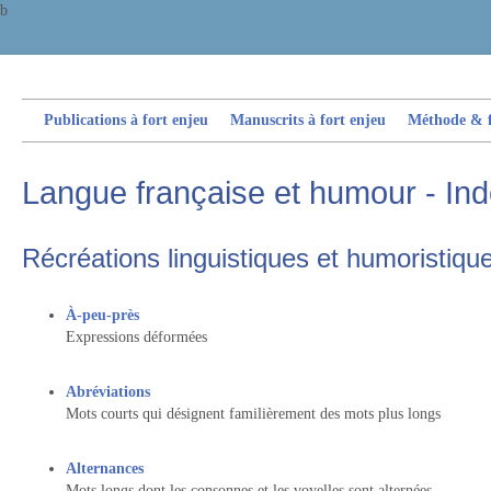
b
Publications à fort enjeu
Manuscrits à fort enjeu
Méthode & fi
Langue française et humour - In
Récréations linguistiques et humoristiqu
À-peu-près
Expressions déformées
Abréviations
Mots courts qui désignent familièrement des mots plus longs
Alternances
Mots longs dont les consonnes et les voyelles sont alternées