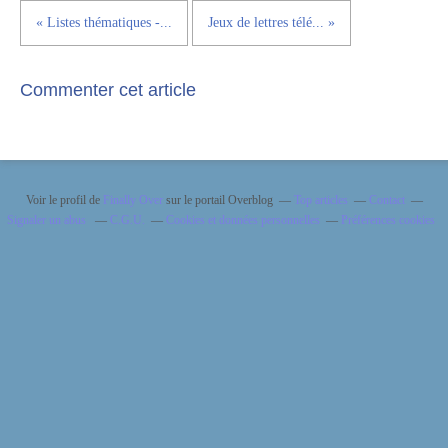
« Listes thématiques -...
Jeux de lettres télé... »
Commenter cet article
Voir le profil de
Finally Over
sur le portail Overblog
Top articles
Contact
Signaler un abus
C.G.U.
Cookies et données personnelles
Préférences cookies