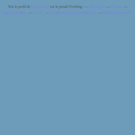
Voir le profil de
Finally Over
sur le portail Overblog
Top articles
Contact
Signaler un abus
C.G.U.
Cookies et données personnelles
Préférences cookies