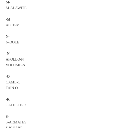
M-
M-ALAWITE
-M
APRE-M
N-
N-DOLE
-N
APOLLO-N
VOLUME-N
-O
CAME-O
TAIN-O
-R
CATHETE-R
S-
S-ARMATES
S-IGNARE