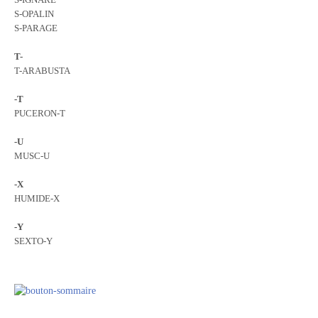
S-OPALIN
S-PARAGE
T-
T-ARABUSTA
-T
PUCERON-T
-U
MUSC-U
-X
HUMIDE-X
-Y
SEXTO-Y