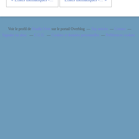
Voir le profil de
Finally Over
sur le portail Overblog
Top articles
Contact
Signaler un abus
C.G.U.
Cookies et données personnelles
Préférences cookies