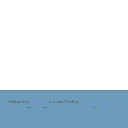
Voir le profil de
Finally Over
sur le portail Overblog
Top articles
Contact
Signaler un abus
C.G.U.
Cookies et données personnelles
Préférences cookies