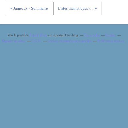
« Jumeaux - Sommaire
Listes thématiques -... »
Voir le profil de
Finally Over
sur le portail Overblog
Top articles
Contact
Signaler un abus
C.G.U.
Cookies et données personnelles
Préférences cookies