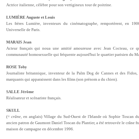
Actrice italienne, célèbre pour son vertigineux tour de poitrine
.
LUMIÈRE Auguste et Louis
Les frères Lumière, inventeurs du cinématographe, remportèrent, en 190
Universelle de Paris
.
MARAIS Jean
Acteur français qui noua une amitié amoureuse avec Jean Cocteau, ce qui
communauté homosexuelle qui fréquente aujourd'hui le quartier parisien du Ma
ROSE Toby
Journaliste britannique, inventeur de la Palm Dog de Cannes et des Fidos, 
marquants qui apparaissent dans les films (son prénom a du chien)
.
SALLE Jérôme
Réalisateur et scénariste français
.
SKULL
(=
crâne
, en anglais) Village du Sud-Ouest de l'Irlande où Sophie Toscan du
ancien patron de Gaumont Daniel Toscan du Plantier, a été retrouvée le crâne fr
maison de campagne en décembre 1996
.