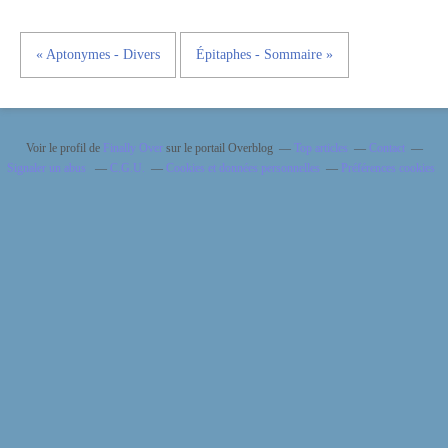
« Aptonymes - Divers
Épitaphes - Sommaire »
Voir le profil de
Finally Over
sur le portail Overblog
Top articles
Contact
Signaler un abus
C.G.U.
Cookies et données personnelles
Préférences cookies