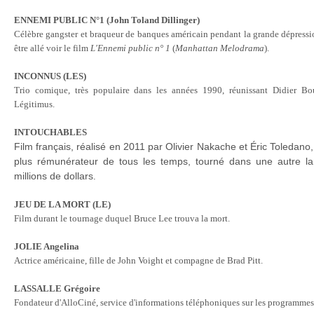
ENNEMI PUBLIC N°1 (John Toland Dillinger)
Célèbre gangster et braqueur de banques américain pendant la grande dépressi
être allé voir le film
L'Ennemi public n° 1
(
Manhattan Melodrama
)
.
INCONNUS (LES)
Trio comique, très populaire dans les années 1990, réunissant Didier B
Légitimus
.
INTOUCHABLES
Film français, réalisé en 2011 par Olivier Nakache et Éric Toledano, 
plus rémunérateur de tous les temps, tourné dans une autre la
millions de dollars
.
JEU DE LA MORT (LE)
Film durant le tournage duquel Bruce Lee trouva la mort
.
JOLIE Angelina
Actrice américaine, fille de John Voight et compagne de Brad Pitt
.
LASSALLE Grégoire
Fondateur d'AlloCiné, service d'informations téléphoniques sur les programme