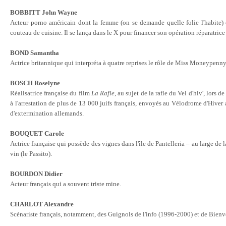
BOBBITT John Wayne
Acteur porno américain dont la femme (on se demande quelle folie l'habite)
couteau de cuisine. Il se lança dans le X pour financer son opération réparatric
BOND Samantha
Actrice britannique qui interpréta à quatre reprises le rôle de Miss Moneypenn
BOSCH Roselyne
Réalisatrice française du film
La Rafle
, au sujet de la rafle du Vel d'hiv', lors 
à l'arrestation de plus de 13 000 juifs français, envoyés au Vélodrome d'Hiver 
d'extermination allemands
.
BOUQUET Carole
Actrice française qui possède des vignes dans l'île de Pantelleria – au large de l
vin (le Passito)
.
BOURDON Didier
Acteur français qui a souvent triste mine
.
CHARLOT Alexandre
Scénariste français, notamment, des Guignols de l'info (1996-2000) et de Bienv