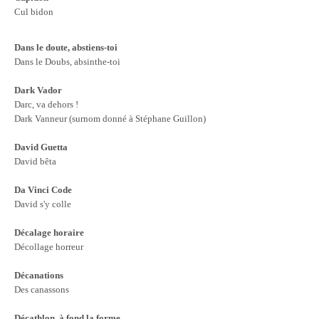
Cul bidon
Dans le doute, abstiens-toi
Dans le Doubs, absinthe-toi
Dark Vador
Darc, va dehors !
Dark Vanneur (surnom donné à Stéphane Guillon)
David Guetta
David bêta
Da Vinci Code
David s'y colle
Décalage horaire
Décollage horreur
Décanations
Des canassons
Décathlon, à fond la forme