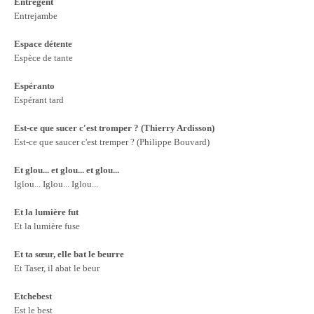
Entregent
Entrejambe
Espace détente
Espèce de tante
Espéranto
Espérant tard
Est-ce que sucer c'est tromper ? (Thierry Ardisson)
Est-ce que saucer c'est tremper ? (Philippe Bouvard)
Et glou... et glou... et glou...
Iglou... Iglou... Iglou...
Et la lumière fut
Et la lumière fuse
Et ta sœur, elle bat le beurre
Et Taser, il abat le beur
Etchebest
Est le best