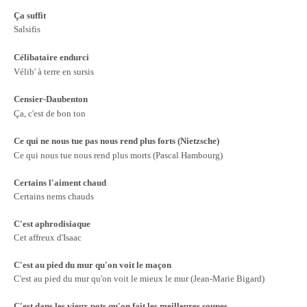
Ça suffit
Salsifis
Célibataire endurci
Vélib' à terre en sursis
Censier-Daubenton
Ç
a, c'est de bon ton
Ce qui ne nous tue pas nous rend plus forts (Nietzsche)
Ce qui nous tue nous rend plus morts (Pascal Hambourg)
Certains l'aiment chaud
Certains nems chauds
C'est aphrodisiaque
Cet affreux d'Isaac
C'est au pied du mur qu'on voit le maçon
C'est au pied du mur qu'on voit le mieux le mur (Jean-Marie Bigard)
C'est dans les vieux pots qu'on fait les meilleures soupes