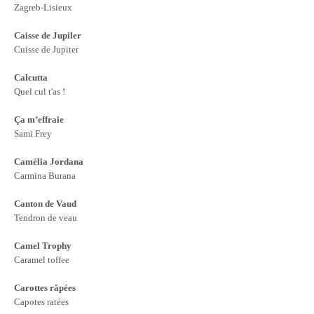
Zagreb-Lisieux
Caisse de Jupiler
Cuisse de Jupiter
Calcutta
Quel cul t'as !
Ça m’effraie
Sami Frey
Camélia Jordana
Carmina Burana
Canton de Vaud
Tendron de veau
Camel Trophy
Caramel toffee
Carottes râpées
Capotes ratées