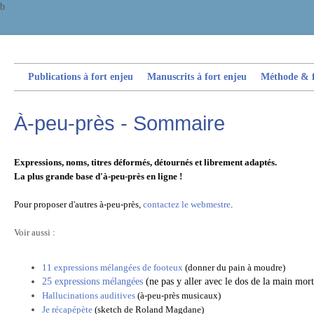
b
Publications à fort enjeu
Manuscrits à fort enjeu
Méthode & fi
À-peu-près - Sommaire
E
xpressions, noms, titres déformés, détournés et librement adaptés.
La plus grande base d'à-peu-près en ligne !
Pour proposer d'autres à-peu-près,
contactez le webmestre
.
Voir aussi :
11 expressions mélangées de footeux
(donner du pain à moudre)
25 expressions mélangées
(ne pas y aller avec le dos de la main mort
Hallucinations auditives
(à-peu-près musicaux)
Je récapépète
(sketch de Roland Magdane)