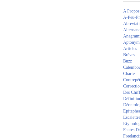
A Propos
A-Peu-Pr
Abréviati
Alternanc
Anagram
Aptonym
Articles
Brèves
Buzz
Calembou
Charte
Contrepèt
Correcti
Des Chiff
Définitio
Déontolo
Epitaphe
Escalettr
Etymolog
Fautes De
Freelanci