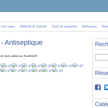
 fort enjeu
Méthode & fiabilité
Tarifs & modalités
Références
Dema
- Antiseptique
Rech
es de mots admis au Scrabble®
Rése
Caté