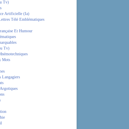
eu Tv)
s
ce Artificielle (Ia)
Lettres Télé Emblématiques
rançaise Et Humour
hématiques
arquables
eu Tv)
Mnémotechniques
x Mots
mes
s Langagiers
ats
 Argotiques
ons
n
tion
hie
il