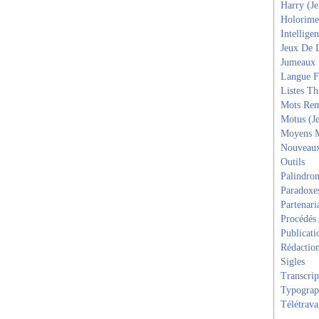
Harry (J
Holorime
Intelligen
Jeux De 
Jumeaux
Langue F
Listes T
Mots Rem
Motus (J
Moyens 
Nouveau
Outils
Palindro
Paradoxe
Partenari
Procédés
Publicati
Rédactio
Sigles
Transcrip
Typograp
Télétrava