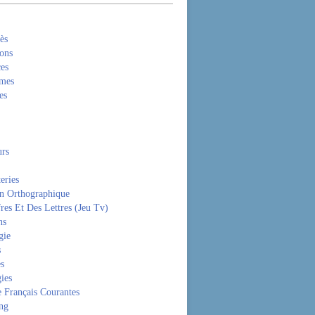
ès
ons
es
mes
es
rs
eries
on Orthographique
res Et Des Lettres (Jeu Tv)
ns
gie
s
es
ies
 Français Courantes
ng