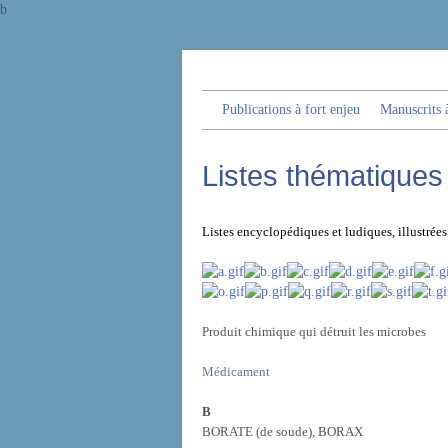
b
Publications à fort enjeu
Manuscrits à
Listes thématiques 
Listes encyclopédiques et ludiques, illustré
Produit chimique qui détruit les microbes
Médicament
B
BORATE (de soude), BORAX