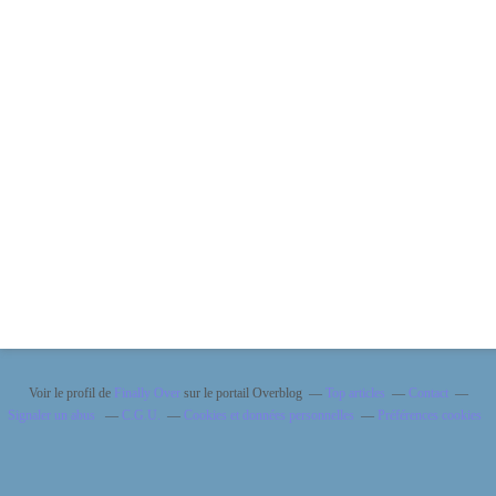
Voir le profil de
Finally Over
sur le portail Overblog
Top articles
Contact
Signaler un abus
C.G.U.
Cookies et données personnelles
Préférences cookies