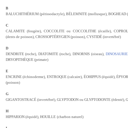
B
BALUCHITHÉRIUM (périssodactyle), BÉLEMNITE (mollusque), BOGHEAD (ch
C
CALAMITE (fougère), COCCOLITE ou COCCOLITHE (écaille), COPROL
(dents de poisson), CROSSOPTÉRYGIEN (poisson), CYSTIDÉ (invertébré)
D
DENDRITE (roche), DIATOMITE (roche), DINORNIS
(oiseau)
,
DINOSAURI
DRYOPITHÈQUE (primate)
E
ENCRINE (échinoderme), ENTROQUE (calcaire), ÉOHIPPUS (équidé), ÉPYO
(poisson)
G
GIGANTOSTRACÉ (invertébré), GLYPTODON ou GLYPTODONTE (édenté), GR
H
HIPPARION (équidé), HOUILLE
(charbon naturel)