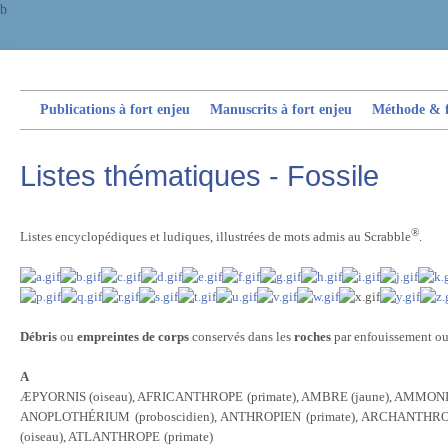
b
Publications à fort enjeu
Manuscrits à fort enjeu
Méthode & fi
Listes thématiques - Fossile
®
Listes encyclopédiques et ludiques, illustrées de mots admis au Scrabble
.
Débris
ou
empreintes de
corps
conservés dans les
roches
par enfouissement ou 
A
ÆPYORNIS (oiseau), AFRICANTHROPE (primate), AMBRE (jaune), AMMO
ANOPLOTHÉRIUM (proboscidien), ANTHROPIEN (primate), ARCHANTHRO
(oiseau)
, ATLANTHROPE
(primate)