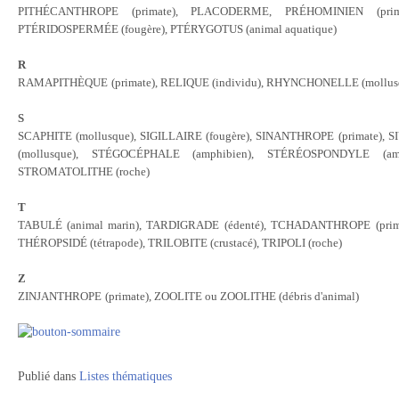
PITHÉCANTHROPE
(primate)
, PLACODERME, PR
ÉHOMINIEN
(pri
PTÉRIDOSPERM
ÉE (fougère)
, PT
É
RYGOTUS (animal aquatique)
R
RAMAPITHÈQUE
(primate)
, RELIQUE (individu), RHYNCHONELLE (mollusq
S
SCAPHITE (mollusque), SIGILLAIRE
(fougère)
, SINANTHROPE
(primate)
, 
(mollusque), STÉGOCÉPHALE (amphibien), STÉRÉOSPONDYLE
(am
STROMATOLITHE (roche)
T
TABULÉ (animal marin), TARDIGRADE (édenté), TCHADANTHROPE
(pri
THÉROPSIDÉ (tétrapode), TRILOBITE (crustacé), TRIPOLI (roche)
Z
ZINJANTHROPE
(primate)
, ZOOLITE ou ZOOLITHE (débris d'animal)
Publié dans
Listes thématiques