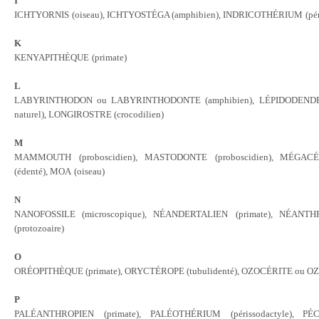
I
ICHTYORNIS
(oiseau)
, ICHTYOSTÉGA (amphibien), INDRICOTHÉRIUM
(pé
K
KENYAPITHÈQUE
(primate)
L
LABYRINTHODON ou LABYRINTHODONTE (amphibien), LÉPIDODENDRON
naturel)
, LONGIROSTRE (crocodilien)
M
MAMMOUTH
(proboscidien)
, MASTODONTE
(proboscidien)
, MÉGACÉ
(édenté), MOA
(oiseau)
N
NANOFOSSILE (microscopique), NÉANDERTALIEN
(primate)
, NÉANTH
(protozoaire)
O
ORÉOPITHÈQUE (primate), ORYCTÉROPE (tubulidenté), OZOCÉRITE ou OZ
P
PALÉANTHROPIEN
(primate)
, PALÉOTHÉRIUM
(périssodactyle)
, PÉC