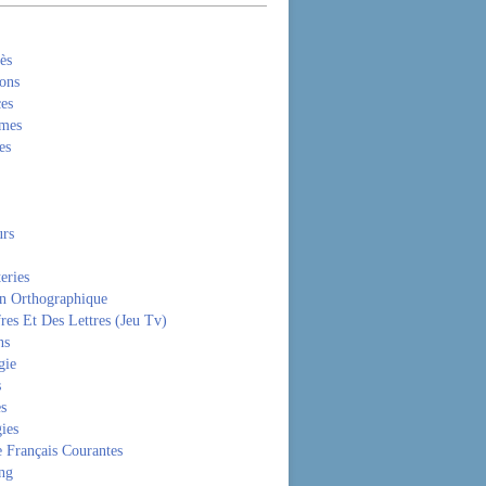
ès
ons
es
mes
es
rs
eries
on Orthographique
res Et Des Lettres (Jeu Tv)
ns
gie
s
es
ies
 Français Courantes
ng