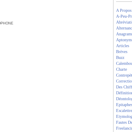
A Propos
A-Peu-Pr
Abréviati
SOPHONE
Alternanc
Anagram
Aptonym
Articles
Brèves
Buzz
Calembou
Charte
Contrepèt
Correcti
Des Chiff
Définitio
Déontolo
Epitaphe
Escalettr
Etymolog
Fautes De
Freelanci