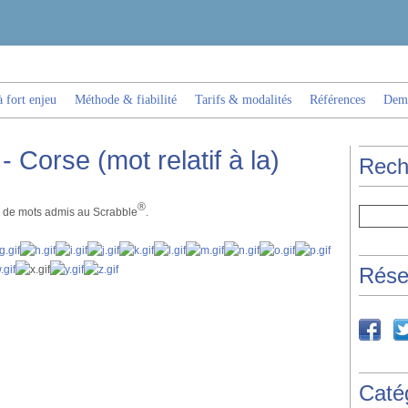
 fort enjeu
Méthode & fiabilité
Tarifs & modalités
Références
Dema
 Corse (mot relatif à la)
Rech
®
es de mots admis au Scrabble
.
Rése
Caté