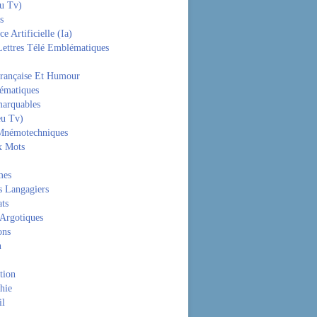
eu Tv)
s
ce Artificielle (Ia)
Lettres Télé Emblématiques
rançaise Et Humour
hématiques
arquables
eu Tv)
Mnémotechniques
x Mots
mes
s Langagiers
ats
 Argotiques
ons
n
tion
hie
il