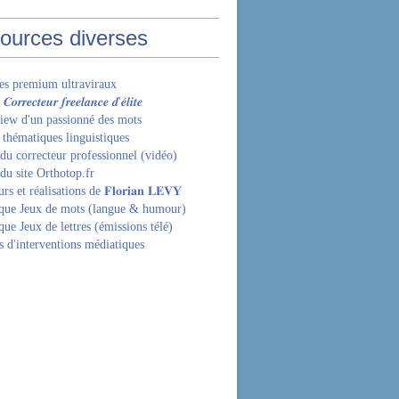
ources diverses
les premium ultraviraux
𝒓𝒓𝒆𝒄𝒕𝒆𝒖𝒓 𝒇𝒓𝒆𝒆𝒍𝒂𝒏𝒄𝒆 𝒅'𝒆́𝒍𝒊𝒕𝒆
view d'un passionné des mots
 thématiques linguistiques
 du correcteur professionnel (vidéo)
du site Orthotop.fr
s et réalisations de 𝐅𝐥𝐨𝐫𝐢𝐚𝐧 𝐋𝐄𝐕𝐘
que Jeux de mots (langue & humour)
ue Jeux de lettres (émissions télé)
s d'interventions médiatiques