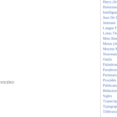
Harry (J
Holorime
Intelligen
Jeux De 
Jumeaux
Langue F
Listes T
Mots Rem
Motus (J
Moyens 
Nouveau
Outils
Palindro
Paradoxe
Partenari
Procédés
,
VOCÉRO
Publicati
Rédactio
Sigles
Transcrip
Typograp
Télétrava